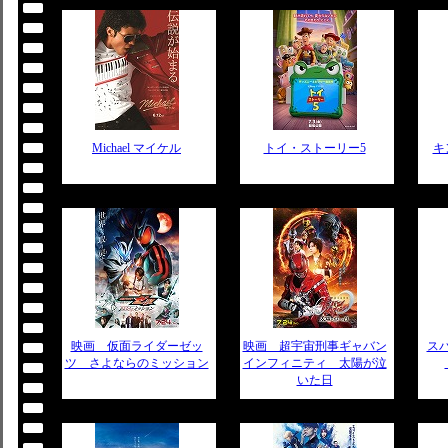
Michael マイケル
トイ・ストーリー5
キ
映画 仮面ライダーゼッ
映画 超宇宙刑事ギャバン
ス
ツ さよならのミッション
インフィニティ 太陽が泣
いた日