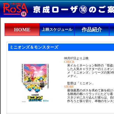
HOME
作品紹介
上映スケジュール
ミニオンズ＆モンスターズ
08月07日より上映
CHECK
米イルミネーション制作の「怪盗
した人気キャラクターのミニオン
メ「ミニオンズ」シリーズの第3
メディ。
監督は「ミニオン...
STORY
最強最悪のボスを求めて旅を続け
る映画の都ハリウッドにたどり着
スタジオに入り込んだ彼らは、自
作ろうと張り切り、本物のモンスター