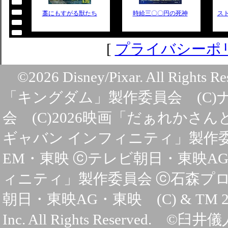
藁にもすがる獣たち
時給三〇〇円の死神
ス
[
プライバシーポ
©2026 Disney/Pixar. All Rig
「キングダム」製作委員会 (C)ナ
会 (C)2026映画「だぁれか
ギャバン インフィニティ」製作委
EM・東映 ⓒテレビ朝日・東映A
ィニティ」製作委員会 ⓒ石森プロ
朝日・東映AG・東映 (C) & TM 2026 M
Inc. All Rights Reserv