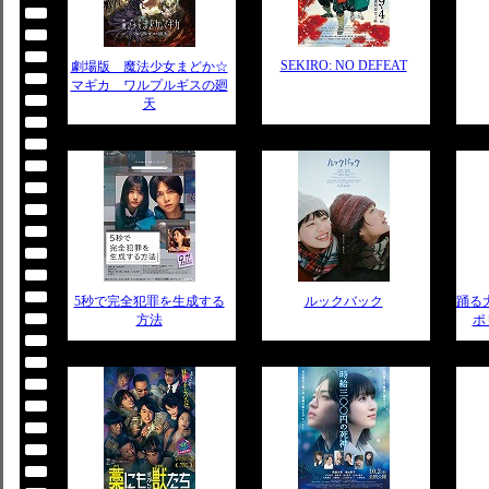
SEKIRO: NO DEFEAT
劇場版 魔法少女まどか☆
マギカ ワルプルギスの廻
天
5秒で完全犯罪を生成する
ルックバック
踊る大
方法
ポ