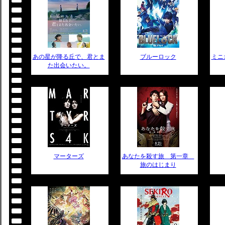
あの星が降る丘で、君とま
ブルーロック
ミニ
た出会いたい。
マーターズ
あなたを殺す旅 第一章
旅のはじまり