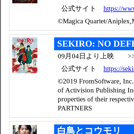
公式サイト
https://w
©Magica Quartet/Aniplex,
SEKIRO: NO DEF
09月04日より上映 >
公式サイト
https://sek
©2019 FromSoftware, Inc. 
of Activision Publishing In
properties of their resp
PARTNERS
白鳥とコウモリ