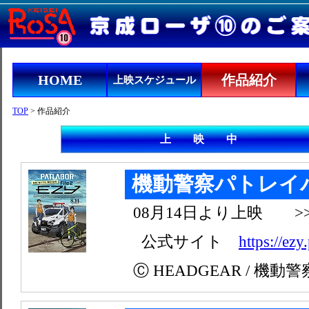
HOME
作品紹介
上映スケジュール
TOP
> 作品紹介
上 映 中
機動警察パトレイバー 
08月14日より上映 >
公式サイト
https://ezy
Ⓒ HEADGEAR / 機