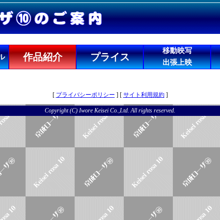
移動映写
作品紹介
プライス
ル
出張上映
[
プライバシーポリシー
] [
サイト利用規約
]
Copyright (C) Iwore Keisei Co.,Ltd. All rights reserved.