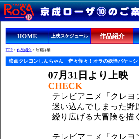
HOME
作品紹介
上映スケジュール
TOP
>
作品紹介
> 映画詳細
映画クレヨンしんちゃん 奇々怪々！オラの妖怪バケ～シ
07月31日より上映
CHECK
テレビアニメ「クレヨ
迷い込んでしまった野
繰り広げる大冒険を描
テレビアニメ「クレヨン