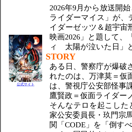
2026年9月から放送
ライダーマイス」が、
イダーゼッツ＆超宇宙刑
映画2026」と題して
ィ 太陽が泣いた日」
STORY
ある日、警察庁が爆破
れたのは、万津莫＝仮
は、警視庁公安部怪事
公式サイト
鷹賢政＝仮面ライダー
そんなテロを起こした
家公安委員長・玖門宗
関「CODE」を「倒す