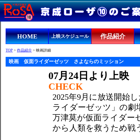
HOME
作品紹介
上映スケジュール
TOP
>
作品紹介
> 映画詳細
映画 仮面ライダーゼッツ さよならのミッション
07月24日より上映
CHECK
2025年9月に放送開
ライダーゼッツ」の劇
万津莫が仮面ライダー
から人類を救うため戦