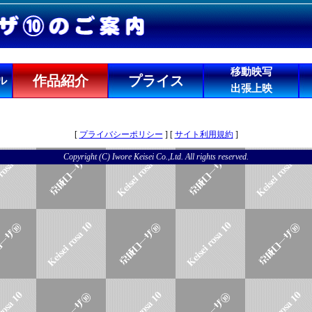
移動映写
作品紹介
プライス
ル
出張上映
[
プライバシーポリシー
] [
サイト利用規約
]
Copyright (C) Iwore Keisei Co.,Ltd. All rights reserved.